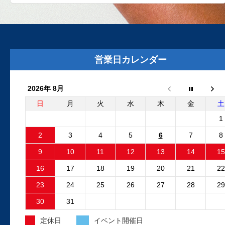
2025.8.29
外装リニューアルしました
外装リニューアル工事が完了いたしまし
た。グレーの建物と新しいロゴマークの
営業日カレンダー
板が目印です。Google...
2026年 8月
2025.6.24
フリーランダー2 電動ファンコ
日
月
火
水
木
金
土
ントロールユニット 純正品と
1
外品比較
2
3
4
5
6
7
8
フリーランダー2でエンジン停止後も電動
9
10
11
12
13
14
15
ファンが回り続ける故障が発生しました
故障原因はファンコントロ...
16
17
18
19
20
21
22
23
24
25
26
27
28
29
2025.4.15
30
31
外装工事中のお知らせ
定休日
イベント開催日
昨日より、工場の外装工事が始まってお