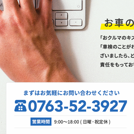
タイヤ性能比較テスト命を預ける重要な
イヤ。単なる噂やネット情...
2026.1.6
新年あけましておめでとうござ
ます
昨年は格別のお引立てを賜り厚く御礼申
上げます。本年もどうぞよろしくお願い
し上げます。本日より通常...
2025.10.27
スパネージ（スポット溶接機）
理、成功なるか！？
自動車修理工場では、日々さまざまな設
が活躍しています。リフト、各エアツー
ル、溶接機、診断機etc....