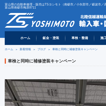
富山県の自動車修理・販売はTSヨシモト（南砺市／小矢部市／砺波市／高岡市 
富山県南砺市梅原8711
ホーム
鈑金・塗装
車検・整備
施
ホーム
新着情報
ブログ
車検と同時に補修塗装キャンペーン
>
>
>
車検と同時に補修塗装キャンペーン