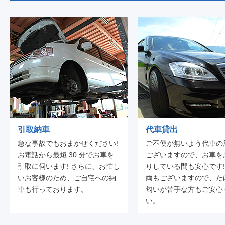
引取納車
代車貸出
急な事故でもおまかせください!
ご不便が無いよう代車の
お電話から最短 30 分でお車を
ございますので、お車を
引取に伺います! さらに、お忙し
りしている間も安心です!
いお客様のため、ご自宅への納
両もございますので、た
車も行っております。
匂いが苦手な方もご安心
い。