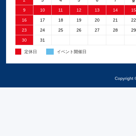
2
3
4
5
6
7
8
フリーランダー2でエンジン停止後も電動
9
10
11
12
13
14
15
ファンが回り続ける故障が発生しました
故障原因はファンコントロ...
16
17
18
19
20
21
22
23
24
25
26
27
28
29
2025.4.15
30
31
外装工事中のお知らせ
定休日
イベント開催日
昨日より、工場の外装工事が始まってお
ますご来店の際は工事車両、足場等にお
をつけくださいますようお...
Copyright