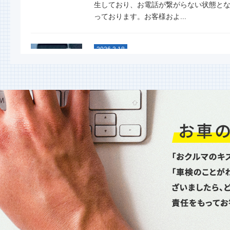
生しており、お電話が繋がらない状態と
っております。お客様およ...
2026.3.18
スタッドレスタイヤグリップ力
能比較テスト
今年も行ないました！ 大寒スタッドレ
タイヤ性能比較テスト命を預ける重要な
イヤ。単なる噂やネット情...
2026.1.6
新年あけましておめでとうござ
ます
昨年は格別のお引立てを賜り厚く御礼申
上げます。本年もどうぞよろしくお願い
し上げます。本日より通常...