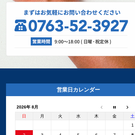
2025.10.27
スパネージ（スポット溶接機）
理、成功なるか！？
自動車修理工場では、日々さまざまな設
が活躍しています。リフト、各エアツー
ル、溶接機、診断機etc....
2025.8.29
外装リニューアルしました
外装リニューアル工事が完了いたしまし
た。グレーの建物と新しいロゴマークの
営業日カレンダー
板が目印です。Google...
2026年 8月
2025.6.24
フリーランダー2 電動ファンコ
日
月
火
水
木
金
土
ントロールユニット 純正品と
1
外品比較