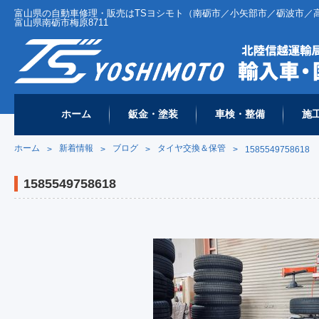
富山県の自動車修理・販売はTSヨシモト（南砺市／小矢部市／砺波市／高岡市 
富山県南砺市梅原8711
ホーム
鈑金・塗装
車検・整備
施
ホーム
新着情報
ブログ
タイヤ交換＆保管
>
>
>
>
1585549758618
1585549758618