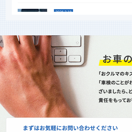
2026.3.18
スタッドレスタイヤグリップ力
能比較テスト
今年も行ないました！ 大寒スタッドレ
タイヤ性能比較テスト命を預ける重要な
イヤ。単なる噂やネット情...
2026.1.6
新年あけましておめでとうござ
ます
昨年は格別のお引立てを賜り厚く御礼申
上げます。本年もどうぞよろしくお願い
し上げます。本日より通常...
2025.10.27
スパネージ（スポット溶接機）