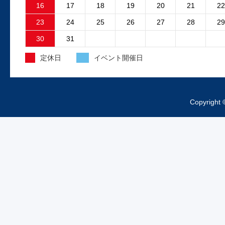
故障原因はファンコントロ...
16
17
18
19
20
21
22
23
24
25
26
27
28
29
2025.4.15
30
31
外装工事中のお知らせ
定休日
イベント開催日
昨日より、工場の外装工事が始まってお
ますご来店の際は工事車両、足場等にお
をつけくださいますようお...
Copyright