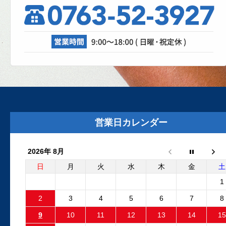
理、成功なるか！？
自動車修理工場では、日々さまざまな設
が活躍しています。リフト、各エアツー
ル、溶接機、診断機etc....
2025.8.29
外装リニューアルしました
外装リニューアル工事が完了いたしまし
た。グレーの建物と新しいロゴマークの
営業日カレンダー
板が目印です。Google...
2026年 8月
2025.6.24
フリーランダー2 電動ファンコ
日
月
火
水
木
金
土
ントロールユニット 純正品と
1
外品比較
2
3
4
5
6
7
8
フリーランダー2でエンジン停止後も電動
9
10
11
12
13
14
15
ファンが回り続ける故障が発生しました