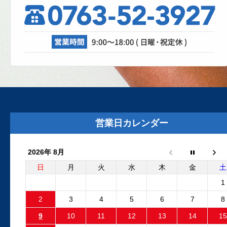
理、成功なるか！？
自動車修理工場では、日々さまざまな設
が活躍しています。リフト、各エアツー
ル、溶接機、診断機etc....
2025.8.29
外装リニューアルしました
外装リニューアル工事が完了いたしまし
た。グレーの建物と新しいロゴマークの
営業日カレンダー
板が目印です。Google...
2026年 8月
2025.6.24
フリーランダー2 電動ファンコ
日
月
火
水
木
金
土
ントロールユニット 純正品と
1
外品比較
2
3
4
5
6
7
8
フリーランダー2でエンジン停止後も電動
9
10
11
12
13
14
15
ファンが回り続ける故障が発生しました