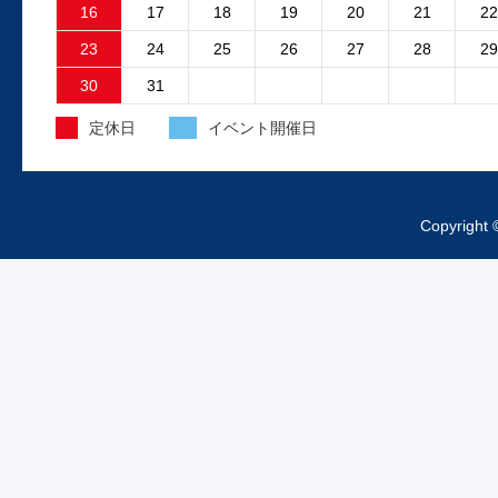
故障原因はファンコントロ...
16
17
18
19
20
21
22
23
24
25
26
27
28
29
2025.4.15
30
31
外装工事中のお知らせ
定休日
イベント開催日
昨日より、工場の外装工事が始まってお
ますご来店の際は工事車両、足場等にお
をつけくださいますようお...
Copyright