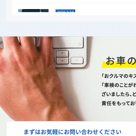
2026.3.18
スタッドレスタイヤグリップ力
能比較テスト
今年も行ないました！ 大寒スタッドレ
タイヤ性能比較テスト命を預ける重要な
イヤ。単なる噂やネット情...
2026.1.6
新年あけましておめでとうござ
ます
昨年は格別のお引立てを賜り厚く御礼申
上げます。本年もどうぞよろしくお願い
し上げます。本日より通常...
2025.10.27
スパネージ（スポット溶接機）