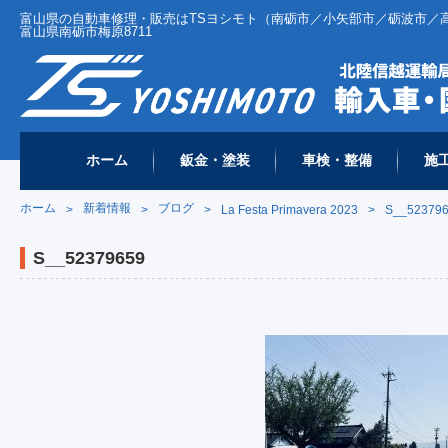
富山県の自動車修理・販売はTSヨシモト（南砺市／小矢部市／砺波市／高岡市 
富山県南砺市梅原8711
ホーム
鈑金・塗装
車検・整備
施
ホーム
新着情報
ブログ
>
>
>
La Festa Primavera 2023
>
S__52379
S__52379659