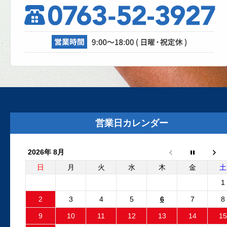
理、成功なるか！？
自動車修理工場では、日々さまざまな設
が活躍しています。リフト、各エアツー
ル、溶接機、診断機etc....
2025.8.29
外装リニューアルしました
外装リニューアル工事が完了いたしまし
た。グレーの建物と新しいロゴマークの
営業日カレンダー
板が目印です。Google...
2026年 8月
2025.6.24
フリーランダー2 電動ファンコ
日
月
火
水
木
金
土
ントロールユニット 純正品と
1
外品比較
2
3
4
5
6
7
8
フリーランダー2でエンジン停止後も電動
9
10
11
12
13
14
15
ファンが回り続ける故障が発生しました