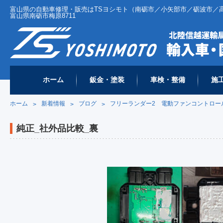
富山県の自動車修理・販売はTSヨシモト（南砺市／小矢部市／砺波市／高岡市 
富山県南砺市梅原8711
ホーム
鈑金・塗装
車検・整備
施
ホーム
新着情報
ブログ
フリーランダー2 電動ファンコントロー
>
>
>
純正_社外品比較_裏