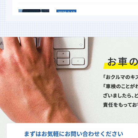
2026.3.18
スタッドレスタイヤグリップ力
能比較テスト
今年も行ないました！ 大寒スタッドレ
タイヤ性能比較テスト命を預ける重要な
イヤ。単なる噂やネット情...
2026.1.6
新年あけましておめでとうござ
ます
昨年は格別のお引立てを賜り厚く御礼申
上げます。本年もどうぞよろしくお願い
し上げます。本日より通常...
2025.10.27
スパネージ（スポット溶接機）