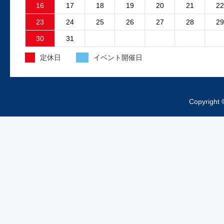
故障原因はファンコントロ...
16
17
18
19
20
21
22
23
24
25
26
27
28
29
2025.4.15
30
31
外装工事中のお知らせ
定休日
イベント開催日
昨日より、工場の外装工事が始まってお
ますご来店の際は工事車両、足場等にお
をつけくださいますようお...
Copyright