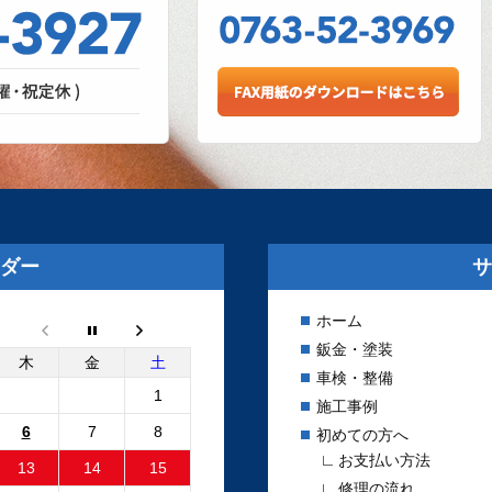
か！？
は、日々さまざまな設備
。リフト、各エアツー
c....
アルしました
工事が完了いたしまし
と新しいロゴマークの看
ダー
サ
le...
ホーム
鈑金・塗装
ー2 電動ファンコ
木
金
土
車検・整備
ニット 純正品と社
1
施工事例
6
7
8
初めての方へ
でエンジン停止後も電動
お支払い方法
13
14
15
る故障が発生しました。
修理の流れ