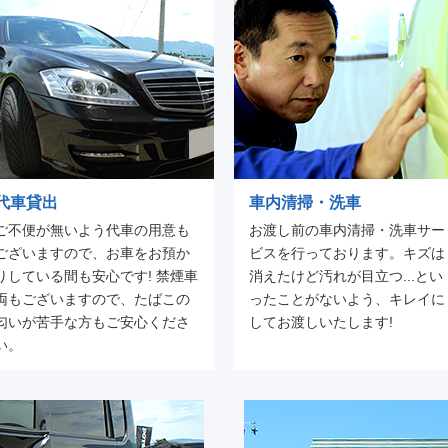
代車貸出
車内清掃・洗車
ご不便が無いよう代車の用意も
お渡し前の車内清掃・洗車サー
ございますので、お車をお預か
ビスを行っております。キズは
りしている間も安心です! 禁煙車
消えたけど汚れが目立つ...とい
両もございますので、たばこの
ったことがないよう、キレイに
匂いが苦手な方もご安心くださ
してお渡しいたします!
い。