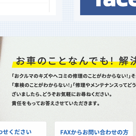
タイヤグリップ力性
た！ 大寒スタッドレス
スト命を預ける重要なタ
ット情...
ておめでとうござい
立てを賜り厚く御礼申し
どうぞよろしくお願い申
り通常...
スポット溶接機）修