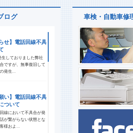
ブログ
車検・自動車修
らせ】電話回線不具
て
発生しておりました弊社
合ですが、無事復旧して
発生...
願い】電話回線不具
について
回線において不具合が発
話が繋がらない状態とな
様およ...