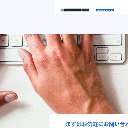
2026.3.18
スタッドレス
能比較テスト
今年も行ないまし
タイヤ性能比較テ
イヤ。単なる噂やネ
2026.1.6
新年あけまし
ます
昨年は格別のお引
上げます。本年も
し上げます。本日よ
2025.10.27
スパネージ（