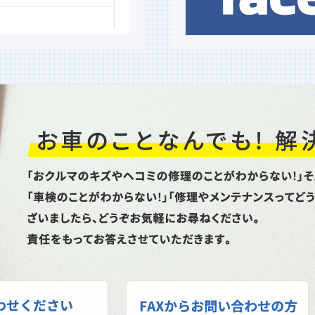
タイヤグリップ力性
た！ 大寒スタッドレス
スト命を預ける重要なタ
ット情...
ておめでとうござい
立てを賜り厚く御礼申し
どうぞよろしくお願い申
り通常...
スポット溶接機）修