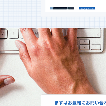
2026.3.18
スタッドレス
能比較テスト
今年も行ないまし
タイヤ性能比較テ
イヤ。単なる噂やネ
2026.1.6
新年あけまし
ます
昨年は格別のお引
上げます。本年も
し上げます。本日よ
2025.10.27
スパネージ（