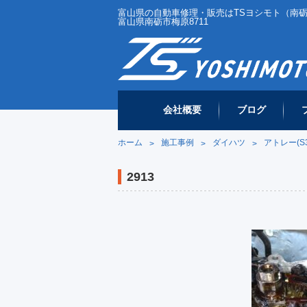
富山県の自動車修理・販売はTSヨシモト（南砺市／
富山県南砺市梅原8711
会社概要
ブログ
ホーム
施工事例
ダイハツ
アトレー(S
>
>
>
2913