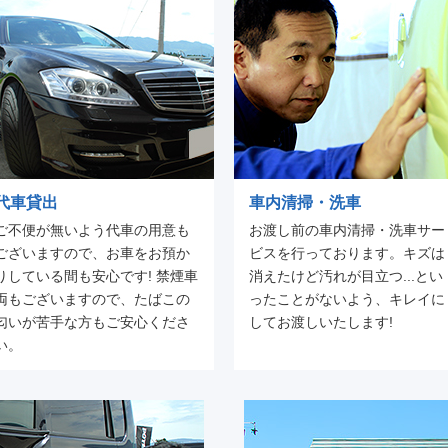
代車貸出
車内清掃・洗車
ご不便が無いよう代車の用意も
お渡し前の車内清掃・洗車サー
ございますので、お車をお預か
ビスを行っております。キズは
りしている間も安心です! 禁煙車
消えたけど汚れが目立つ...とい
両もございますので、たばこの
ったことがないよう、キレイに
匂いが苦手な方もご安心くださ
してお渡しいたします!
い。