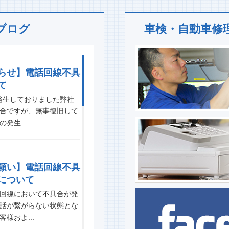
ブログ
車検・自動車修
らせ】電話回線不具
て
発生しておりました弊社
合ですが、無事復旧して
発生...
願い】電話回線不具
について
回線において不具合が発
話が繋がらない状態とな
様およ...