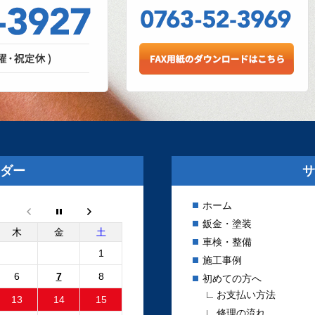
か！？
は、日々さまざまな設備
。リフト、各エアツー
c....
アルしました
工事が完了いたしまし
と新しいロゴマークの看
ダー
サ
le...
ホーム
鈑金・塗装
ー2 電動ファンコ
木
金
土
車検・整備
ニット 純正品と社
1
施工事例
6
7
8
初めての方へ
でエンジン停止後も電動
お支払い方法
13
14
15
る故障が発生しました。
修理の流れ