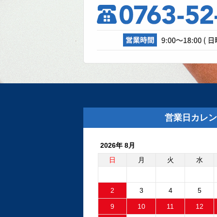
理、成功なる
自動車修理工場で
が活躍しています
ル、溶接機、診断機et
2025.8.29
外装リニュー
外装リニューアル
た。グレーの建物
営業日カレン
板が目印です。Goog
2026年 8月
2025.6.24
フリーランダ
日
月
火
水
ントロールユ
外品比較
2
3
4
5
フリーランダー2
9
10
11
12
ファンが回り続け