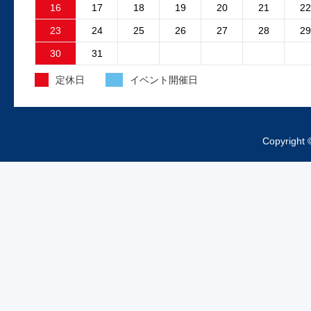
故障原因はファンコントロ...
16
17
18
19
20
21
22
23
24
25
26
27
28
29
2025.4.15
30
31
外装工事中のお知らせ
定休日
イベント開催日
昨日より、工場の外装工事が始まってお
ますご来店の際は工事車両、足場等にお
をつけくださいますようお...
Copyright