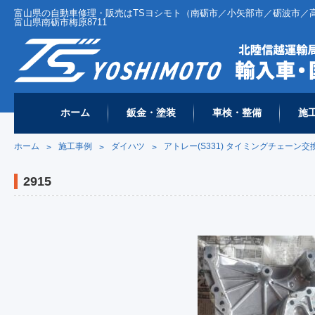
富山県の自動車修理・販売はTSヨシモト（南砺市／小矢部市／砺波市／高岡市 
富山県南砺市梅原8711
ホーム
鈑金・塗装
車検・整備
施
ホーム
施工事例
ダイハツ
アトレー(S331) タイミングチェーン交
>
>
>
2915