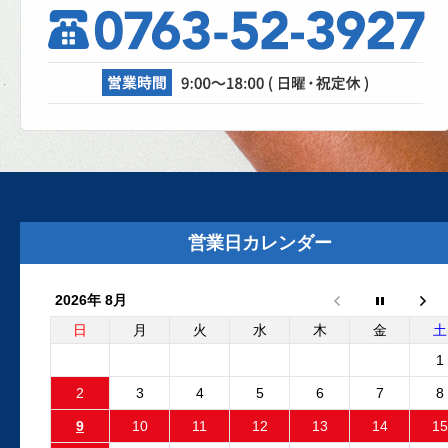
理、成功なるか！？
自動車修理工場では、日々さまざまな設
が活躍しています。リフト、各エアツー
ル、溶接機、診断機etc....
2025.8.29
外装リニューアルしました
外装リニューアル工事が完了いたしまし
た。グレーの建物と新しいロゴマークの
営業日カレンダー
板が目印です。Google...
2026年 8月
2025.6.24
フリーランダー2 電動ファンコ
日
月
火
水
木
金
土
ントロールユニット 純正品と
1
外品比較
2
3
4
5
6
7
8
フリーランダー2でエンジン停止後も電動
9
10
11
12
13
14
15
ファンが回り続ける故障が発生しました