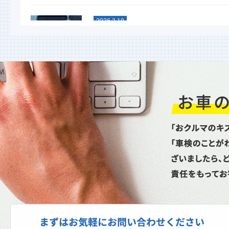
2026.3.18
スタッドレスタイヤグリップ力
能比較テスト
今年も行ないました！ 大寒スタッドレ
タイヤ性能比較テスト命を預ける重要な
イヤ。単なる噂やネット情...
2026.1.6
新年あけましておめでとうござ
ます
昨年は格別のお引立てを賜り厚く御礼申
上げます。本年もどうぞよろしくお願い
し上げます。本日より通常...
2025.10.27
スパネージ（スポット溶接機）