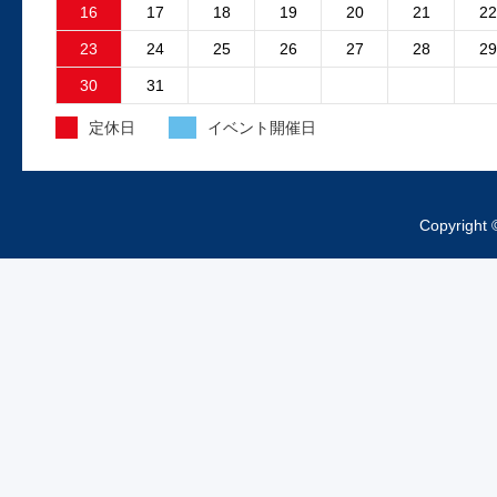
故障原因はファンコントロ...
16
17
18
19
20
21
22
23
24
25
26
27
28
29
2025.4.15
30
31
外装工事中のお知らせ
定休日
イベント開催日
昨日より、工場の外装工事が始まってお
ますご来店の際は工事車両、足場等にお
をつけくださいますようお...
Copyright