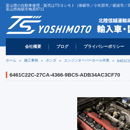
富山県の自動車修理・販売はTSヨシモト（南砺市／小矢部市／砺波市／高岡市 
富山県南砺市梅原8711
会社概要
ブログ
プライバシーポリシー
ホーム
施工事例
ホンダ
エンジンオーバーホール作業
>
>
>
>
6461C2
6461C22C-27CA-4366-9BC5-ADB34AC3CF70