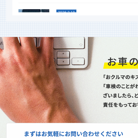
2026.3.18
スタッドレスタイヤグリップ力
能比較テスト
今年も行ないました！ 大寒スタッドレ
タイヤ性能比較テスト命を預ける重要な
イヤ。単なる噂やネット情...
2026.1.6
新年あけましておめでとうござ
ます
昨年は格別のお引立てを賜り厚く御礼申
上げます。本年もどうぞよろしくお願い
し上げます。本日より通常...
2025.10.27
スパネージ（スポット溶接機）