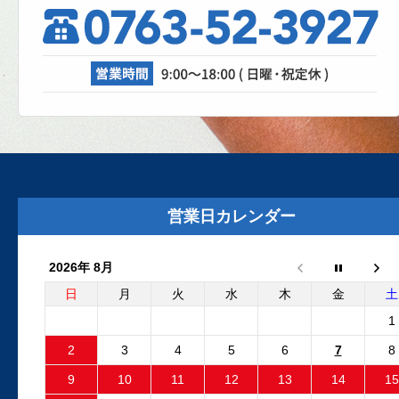
理、成功なるか！？
自動車修理工場では、日々さまざまな設
が活躍しています。リフト、各エアツー
ル、溶接機、診断機etc....
2025.8.29
外装リニューアルしました
外装リニューアル工事が完了いたしまし
た。グレーの建物と新しいロゴマークの
営業日カレンダー
板が目印です。Google...
2026年 8月
2025.6.24
フリーランダー2 電動ファンコ
日
月
火
水
木
金
土
ントロールユニット 純正品と
1
外品比較
2
3
4
5
6
7
8
フリーランダー2でエンジン停止後も電動
9
10
11
12
13
14
15
ファンが回り続ける故障が発生しました