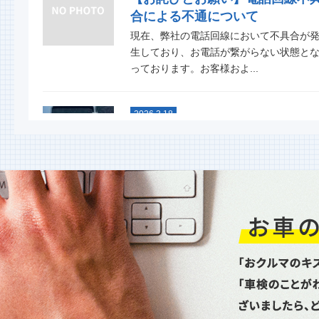
合による不通について
現在、弊社の電話回線において不具合が
生しており、お電話が繋がらない状態と
っております。お客様およ...
2026.3.18
スタッドレスタイヤグリップ力
能比較テスト
今年も行ないました！ 大寒スタッドレ
タイヤ性能比較テスト命を預ける重要な
イヤ。単なる噂やネット情...
2026.1.6
新年あけましておめでとうござ
ます
昨年は格別のお引立てを賜り厚く御礼申
上げます。本年もどうぞよろしくお願い