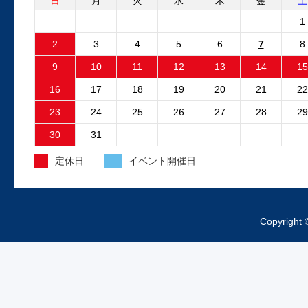
フリーランダー2 電動ファンコ
日
月
火
水
木
金
土
ントロールユニット 純正品と
1
外品比較
2
3
4
5
6
7
8
フリーランダー2でエンジン停止後も電動
9
10
11
12
13
14
15
ファンが回り続ける故障が発生しました
故障原因はファンコントロ...
16
17
18
19
20
21
22
23
24
25
26
27
28
29
2025.4.15
30
31
外装工事中のお知らせ
定休日
イベント開催日
昨日より、工場の外装工事が始まってお
ますご来店の際は工事車両、足場等にお
をつけくださいますようお...
Copyright