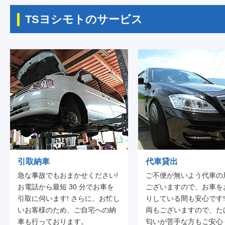
TSヨシモトのサービス
引取納車
代車貸出
急な事故でもおまかせください!
ご不便が無いよう代車の
お電話から最短 30 分でお車を
ございますので、お車を
引取に伺います! さらに、お忙し
りしている間も安心です!
いお客様のため、ご自宅への納
両もございますので、た
車も行っております。
匂いが苦手な方もご安心