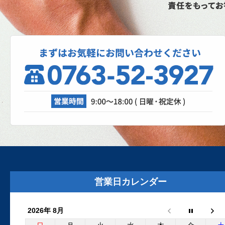
し上げます。本日より通常...
2025.10.27
スパネージ（スポット溶接機）
理、成功なるか！？
自動車修理工場では、日々さまざまな設
が活躍しています。リフト、各エアツー
ル、溶接機、診断機etc....
2025.8.29
外装リニューアルしました
外装リニューアル工事が完了いたしまし
た。グレーの建物と新しいロゴマークの
営業日カレンダー
板が目印です。Google...
2026年 8月
2025.6.24