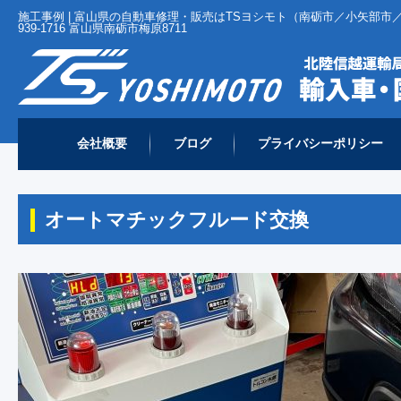
施工事例 | 富山県の自動車修理・販売はTSヨシモト（南砺市／小矢部市／
939-1716 富山県南砺市梅原8711
会社概要
ブログ
プライバシーポリシー
ホーム
施工事例
スズキ
オートマチックフルード交換
>
>
>
オートマチックフルード交換