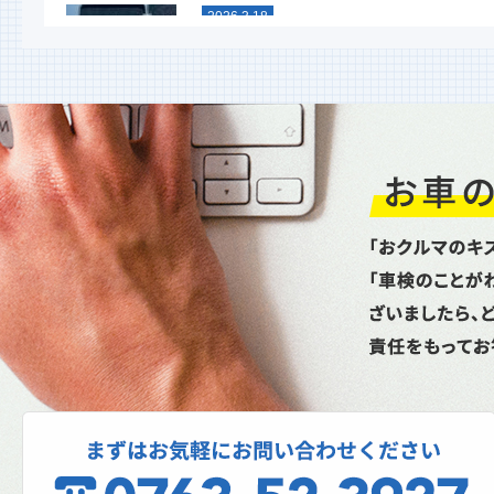
2026.3.18
スタッドレスタイヤグリップ力
能比較テスト
今年も行ないました！ 大寒スタッドレ
タイヤ性能比較テスト命を預ける重要な
イヤ。単なる噂やネット情...
2026.1.6
新年あけましておめでとうござ
ます
昨年は格別のお引立てを賜り厚く御礼申
上げます。本年もどうぞよろしくお願い
し上げます。本日より通常...
2025.10.27
スパネージ（スポット溶接機）
理、成功なるか！？