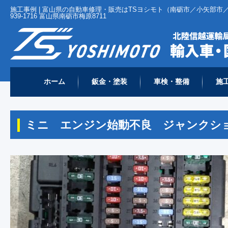
施工事例 | 富山県の自動車修理・販売はTSヨシモト（南砺市／小矢部市／
939-1716 富山県南砺市梅原8711
ホーム
鈑金・塗装
車検・整備
施
ホーム
施工事例
ミニ エンジン始動不良 ジャンクション
>
>
MINI
>
ミニ エンジン始動不良 ジャンクシ