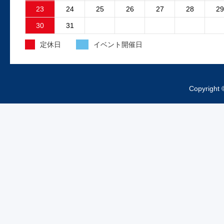
23
24
25
26
27
28
29
2025.4.15
30
31
外装工事中のお知らせ
定休日
イベント開催日
昨日より、工場の外装工事が始まってお
ますご来店の際は工事車両、足場等にお
をつけくださいますようお...
Copyright