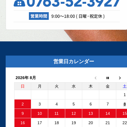
自動車修理工場では、日々さまざまな設
が活躍しています。リフト、各エアツー
ル、溶接機、診断機etc....
2025.8.29
外装リニューアルしました
外装リニューアル工事が完了いたしまし
た。グレーの建物と新しいロゴマークの
営業日カレンダー
板が目印です。Google...
2026年 8月
2025.6.24
フリーランダー2 電動ファンコ
日
月
火
水
木
金
土
ントロールユニット 純正品と
1
外品比較
2
3
4
5
6
7
8
フリーランダー2でエンジン停止後も電動
9
10
11
12
13
14
15
ファンが回り続ける故障が発生しました
故障原因はファンコントロ...
16
17
18
19
20
21
22