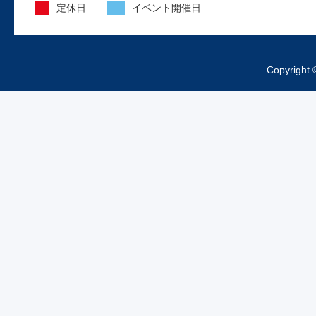
定休日
イベント開催日
昨日より、工場の外装工事が始まってお
ますご来店の際は工事車両、足場等にお
をつけくださいますようお...
Copyright