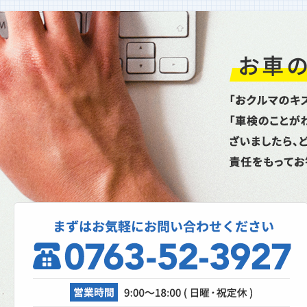
今年も行ないました！ 大寒スタッドレ
タイヤ性能比較テスト命を預ける重要な
イヤ。単なる噂やネット情...
2026.1.6
新年あけましておめでとうござ
ます
昨年は格別のお引立てを賜り厚く御礼申
上げます。本年もどうぞよろしくお願い
し上げます。本日より通常...
2025.10.27
スパネージ（スポット溶接機）
理、成功なるか！？
自動車修理工場では、日々さまざまな設
が活躍しています。リフト、各エアツー
ル、溶接機、診断機etc....