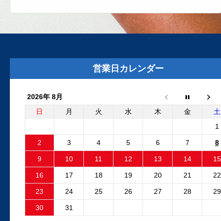
2025.8.29
外装リニューアルしました
外装リニューアル工事が完了いたしまし
た。グレーの建物と新しいロゴマークの
営業日カレンダー
板が目印です。Google...
2026年 8月
2025.6.24
フリーランダー2 電動ファンコ
日
月
火
水
木
金
土
ントロールユニット 純正品と
1
外品比較
2
3
4
5
6
7
8
フリーランダー2でエンジン停止後も電動
9
10
11
12
13
14
15
ファンが回り続ける故障が発生しました
故障原因はファンコントロ...
16
17
18
19
20
21
22
23
24
25
26
27
28
29
2025.4.15
30
31
外装工事中のお知らせ