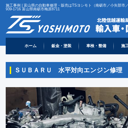
施工事例 | 富山県の自動車修理・販売はTSヨシモト（南砺市／小矢部市／
939-1716 富山県南砺市梅原8711
ホーム
鈑金・塗装
車検・整備
施
ホーム
施工事例
スバル
ＳＵＢＡＲＵ 水平対向エンジン修理 Ｅ
>
>
>
ＳＵＢＡＲＵ 水平対向エンジン修理 