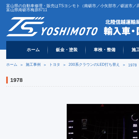
富山県の自動車修理・販売はTSヨシモト（南砺市／小矢部市／砺波市／高岡市 
富山県南砺市梅原8711
ホーム
鈑金・塗装
車検・整備
施
ホーム
施工事例
トヨタ
200系クラウンのLED打ち替え
>
>
>
>
1978
1978