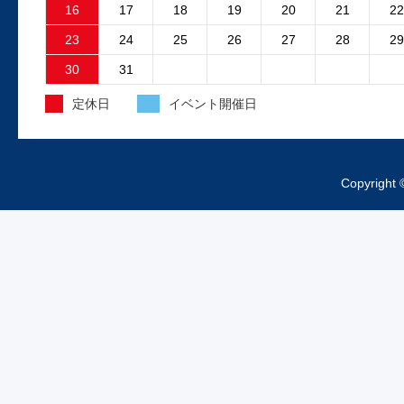
故障原因はファンコントロ...
16
17
18
19
20
21
22
23
24
25
26
27
28
29
2025.4.15
30
31
外装工事中のお知らせ
定休日
イベント開催日
昨日より、工場の外装工事が始まってお
ますご来店の際は工事車両、足場等にお
をつけくださいますようお...
Copyright