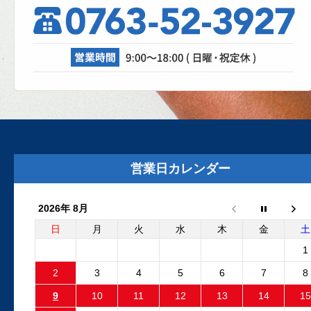
理、成功なるか！？
自動車修理工場では、日々さまざまな設
が活躍しています。リフト、各エアツー
ル、溶接機、診断機etc....
2025.8.29
外装リニューアルしました
外装リニューアル工事が完了いたしまし
た。グレーの建物と新しいロゴマークの
営業日カレンダー
板が目印です。Google...
2026年 8月
2025.6.24
フリーランダー2 電動ファンコ
日
月
火
水
木
金
土
ントロールユニット 純正品と
1
外品比較
2
3
4
5
6
7
8
フリーランダー2でエンジン停止後も電動
9
10
11
12
13
14
15
ファンが回り続ける故障が発生しました