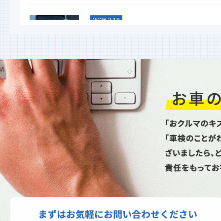
2026.3.18
スタッドレスタイヤグリップ力
能比較テスト
今年も行ないました！ 大寒スタッドレ
タイヤ性能比較テスト命を預ける重要な
イヤ。単なる噂やネット情...
2026.1.6
新年あけましておめでとうござ
ます
昨年は格別のお引立てを賜り厚く御礼申
上げます。本年もどうぞよろしくお願い
し上げます。本日より通常...
2025.10.27
スパネージ（スポット溶接機）