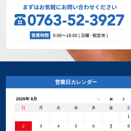
2025.10.27
スパネージ（スポット溶接機）
理、成功なるか！？
自動車修理工場では、日々さまざまな設
が活躍しています。リフト、各エアツー
ル、溶接機、診断機etc....
2025.8.29
外装リニューアルしました
外装リニューアル工事が完了いたしまし
た。グレーの建物と新しいロゴマークの
営業日カレンダー
板が目印です。Google...
2026年 8月
2025.6.24
フリーランダー2 電動ファンコ
日
月
火
水
木
金
土
ントロールユニット 純正品と
1
外品比較
2
3
4
5
6
7
8
フリーランダー2でエンジン停止後も電動