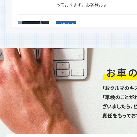
っております。お客様およ...
2026.3.18
スタッドレスタイヤグリップ力
能比較テスト
今年も行ないました！ 大寒スタッドレ
タイヤ性能比較テスト命を預ける重要な
イヤ。単なる噂やネット情...
2026.1.6
新年あけましておめでとうござ
ます
昨年は格別のお引立てを賜り厚く御礼申
上げます。本年もどうぞよろしくお願い
し上げます。本日より通常...