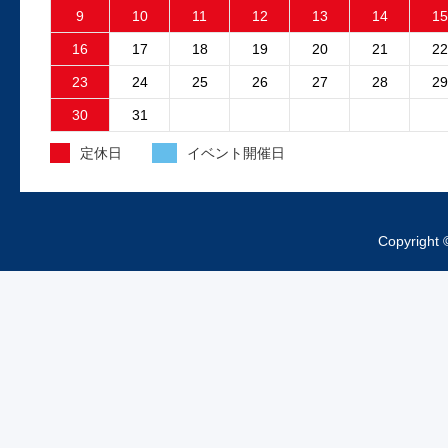
9
10
11
12
13
14
15
ファンが回り続ける故障が発生しました
故障原因はファンコントロ...
16
17
18
19
20
21
22
23
24
25
26
27
28
29
2025.4.15
30
31
外装工事中のお知らせ
定休日
イベント開催日
昨日より、工場の外装工事が始まってお
ますご来店の際は工事車両、足場等にお
をつけくださいますようお...
Copyright