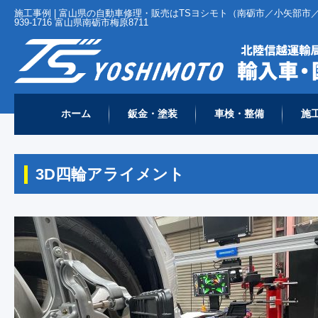
施工事例 | 富山県の自動車修理・販売はTSヨシモト（南砺市／小矢部市／
939-1716 富山県南砺市梅原8711
ホーム
鈑金・塗装
車検・整備
施
ホーム
施工事例
レクサス
3D四輪アライメント
>
>
>
3D四輪アライメント