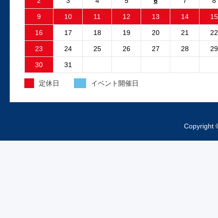
2
3
4
5
6
7
8
フリーランダー2でエンジン停止後も電動
9
10
11
12
13
14
15
ファンが回り続ける故障が発生しました
故障原因はファンコントロ...
16
17
18
19
20
21
22
23
24
25
26
27
28
29
2025.4.15
30
31
外装工事中のお知らせ
定休日
イベント開催日
昨日より、工場の外装工事が始まってお
ますご来店の際は工事車両、足場等にお
をつけくださいますようお...
Copyright