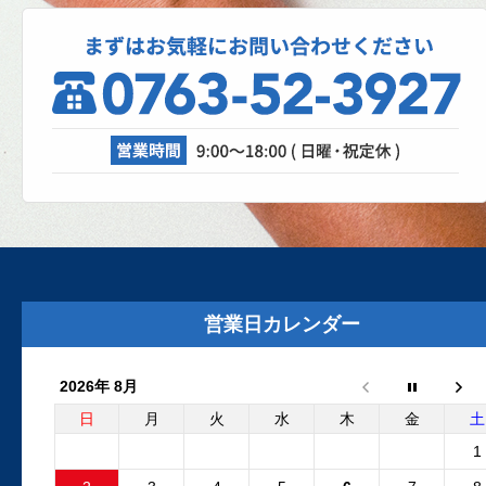
2025.10.27
スパネージ（スポット溶接機）
理、成功なるか！？
自動車修理工場では、日々さまざまな設
が活躍しています。リフト、各エアツー
ル、溶接機、診断機etc....
2025.8.29
外装リニューアルしました
外装リニューアル工事が完了いたしまし
た。グレーの建物と新しいロゴマークの
営業日カレンダー
板が目印です。Google...
2026年 8月
2025.6.24
フリーランダー2 電動ファンコ
日
月
火
水
木
金
土
ントロールユニット 純正品と
1
外品比較