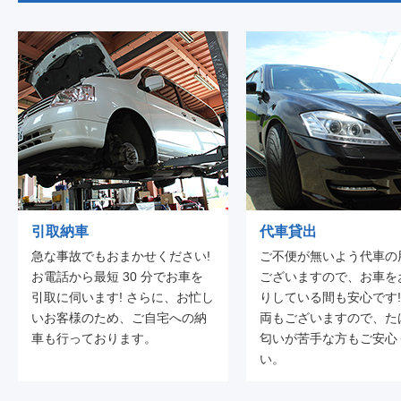
引取納車
代車貸出
急な事故でもおまかせください!
ご不便が無いよう代車の
お電話から最短 30 分でお車を
ございますので、お車を
引取に伺います! さらに、お忙し
りしている間も安心です!
いお客様のため、ご自宅への納
両もございますので、た
車も行っております。
匂いが苦手な方もご安心
い。