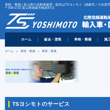
車検・整備 | 富山県の自動車修理・販売はTSヨシモト（南砺市／小矢部市
〒939-1716 富山県南砺市梅原8711
ホーム
鈑金・塗装
車検・整備
施
ホーム
車検・整備
車検・整備
>
>
TSヨシモトのサービス