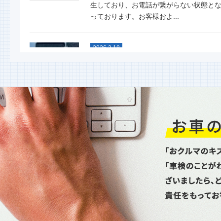
生しており、お電話が繋がらない状態と
っております。お客様およ...
2026.3.18
スタッドレスタイヤグリップ力
能比較テスト
今年も行ないました！ 大寒スタッドレ
タイヤ性能比較テスト命を預ける重要な
イヤ。単なる噂やネット情...
2026.1.6
新年あけましておめでとうござ
ます
昨年は格別のお引立てを賜り厚く御礼申
上げます。本年もどうぞよろしくお願い
し上げます。本日より通常...